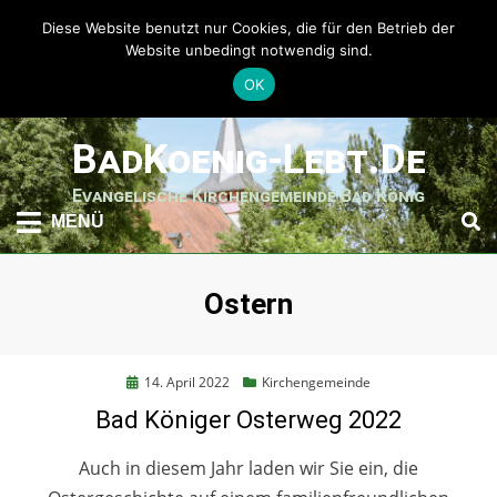
Diese Website benutzt nur Cookies, die für den Betrieb der
Website unbedingt notwendig sind.
OK
weiter
BadKoenig-Lebt.de
zum
Inhalt
Evangelische Kirchengemeinde Bad König
MENÜ
Schlagwort
:
Ostern
Posted
14. April 2022
Kirchengemeinde
on
Bad Königer Osterweg 2022
Auch in diesem Jahr laden wir Sie ein, die