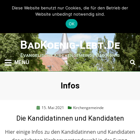
Diese Website benutzt nur Cookies, die für den Betrieb der
Website unbedingt notwendig sind.
OK
weiter
BadKoenig-Lebt.de
zum
Inhalt
Evangelische Kirchengemeinde Bad König
MENÜ
Schlagwort
:
Infos
Posted
15. Mai 2021
Kirchengemeinde
on
Die Kandidatinnen und Kandidaten
Hier einige Infos zu den Kandidatinnen und Kandidaten