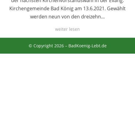
der nächsten Kirchenvorstandswahl in der Evang.
Kirchengemeinde Bad König am 13.6.2021. Gewählt
werden neun von den dreizehn…
weiter lesen
© Copyright 2026 –
BadKoenig-Lebt.de
Anther Theme von
DesignOrbital
⋅
Powered by
WordPress