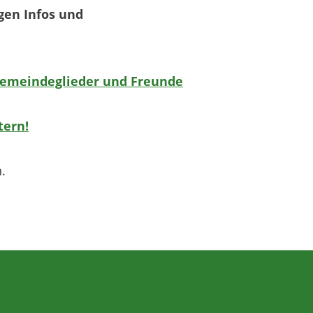
igen Infos und
n Gemeindeglieder und Freunde
tern!
.