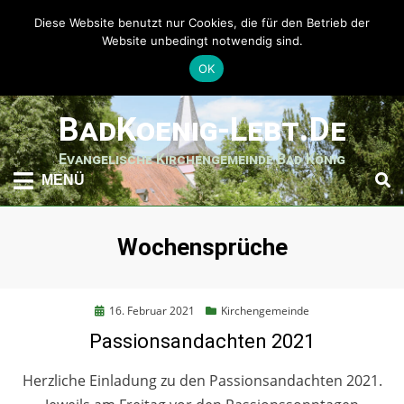
Diese Website benutzt nur Cookies, die für den Betrieb der
Website unbedingt notwendig sind.
OK
weiter
BadKoenig-Lebt.de
zum
Inhalt
Evangelische Kirchengemeinde Bad König
MENÜ
Schlagwort
:
Wochensprüche
Posted
16. Februar 2021
Kirchengemeinde
on
Passionsandachten 2021
Herzliche Einladung zu den Passionsandachten 2021.