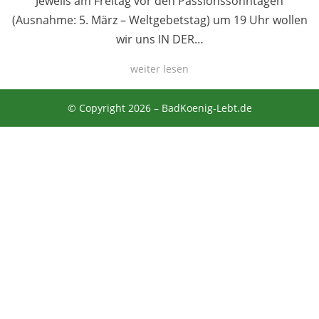
Jeweils am Freitag vor den Passionssonntagen
(Ausnahme: 5. März – Weltgebetstag) um 19 Uhr wollen
wir uns IN DER…
weiter lesen
© Copyright 2026 –
BadKoenig-Lebt.de
Anther Theme von
DesignOrbital
⋅
Powered by
WordPress