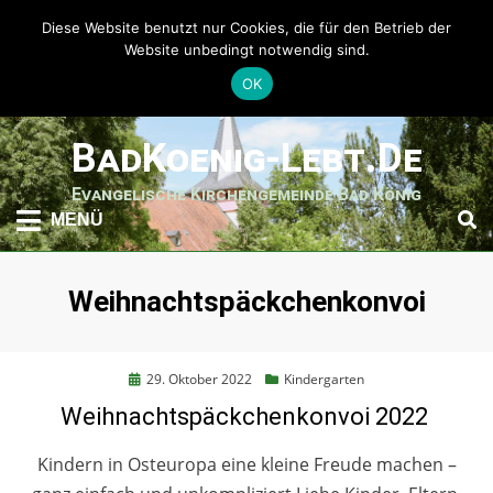
Diese Website benutzt nur Cookies, die für den Betrieb der
Website unbedingt notwendig sind.
OK
weiter
BadKoenig-Lebt.de
zum
Inhalt
Evangelische Kirchengemeinde Bad König
MENÜ
Schlagwort
:
Weihnachtspäckchenkonvoi
Posted
29. Oktober 2022
Kindergarten
on
Weihnachtspäckchenkonvoi 2022
Kindern in Osteuropa eine kleine Freude machen –