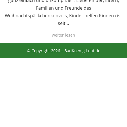
ganz einfach und unkompliziert Liebe Kinder, Eltern,
Familien und Freunde des
Weihnachtspäckchenkonvois, Kinder helfen Kindern ist
seit…
weiter lesen
© Copyright 2026 –
BadKoenig-Lebt.de
Anther Theme von
DesignOrbital
⋅
Powered by
WordPress