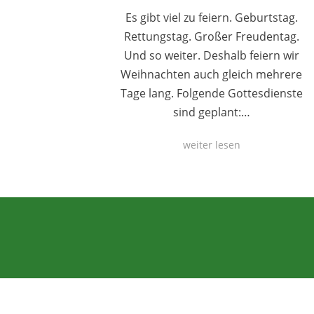
Es gibt viel zu feiern. Geburtstag.
Rettungstag. Großer Freudentag.
Und so weiter. Deshalb feiern wir
Weihnachten auch gleich mehrere
Tage lang. Folgende Gottesdienste
sind geplant:…
weiter lesen
Anther Theme von
DesignOrbital
⋅
Powered by
WordPress