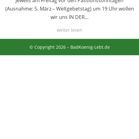
Jeweils am Freitag vor den Passionssonntagen
(Ausnahme: 5. März – Weltgebetstag) um 19 Uhr wollen
wir uns IN DER…
weiter lesen
© Copyright 2026 –
BadKoenig-Lebt.de
Anther Theme von
DesignOrbital
⋅
Powered by
WordPress