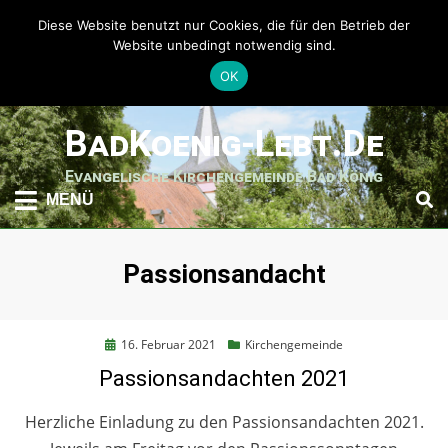
Diese Website benutzt nur Cookies, die für den Betrieb der
Website unbedingt notwendig sind.
OK
weiter
BadKoenig-Lebt.de
zum
Inhalt
Evangelische Kirchengemeinde Bad König
MENÜ
Schlagwort
:
Passionsandacht
Posted
16. Februar 2021
Kirchengemeinde
on
Passionsandachten 2021
Herzliche Einladung zu den Passionsandachten 2021.