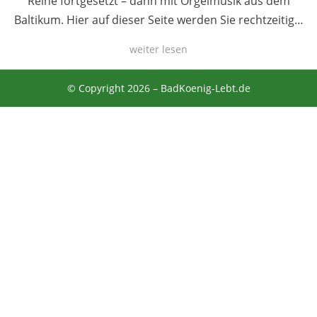
Reihe fortgesetzt – dann mit Orgelmusik aus dem
Baltikum. Hier auf dieser Seite werden Sie rechtzeitig…
weiter lesen
© Copyright 2026 –
BadKoenig-Lebt.de
Anther Theme von
DesignOrbital
⋅
Powered by
WordPress