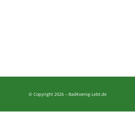
© Copyright 2026 –
BadKoenig-Lebt.de