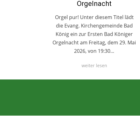
Orgelnacht
Orgel pur! Unter diesem Titel lädt
die Evang. Kirchengemeinde Bad
König ein zur Ersten Bad Königer
Orgelnacht am Freitag, dem 29. Mai
2026, von 19:30…
weiter lesen
Anther Theme von
DesignOrbital
⋅
Powered by
WordPress