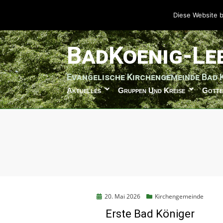
Diese Website b
weiter
BadKoenig-Le
zum
Inhalt
Evangelische Kirchengemeinde Bad 
Aktuelles
Gruppen Und Kreise
Gotte
Posted
20. Mai 2026
Kirchengemeinde
on
Erste Bad Königer