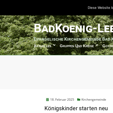
Diese Website b
weiter
BadKoenig-Le
zum
Inhalt
Evangelische Kirchengemeinde Bad 
Aktuelles
Gruppen Und Kreise
Gotte
Posted
18. Februar 2025
Kirchengemeinde
on
Königskinder starten neu