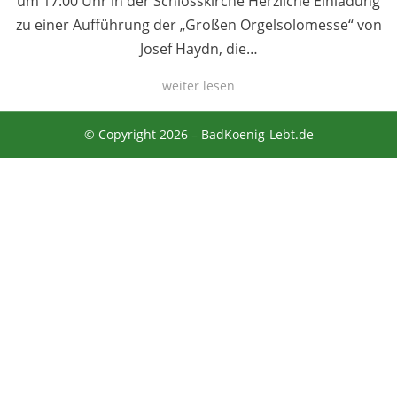
um 17:00 Uhr in der Schlosskirche Herzliche Einladung
zu einer Aufführung der „Großen Orgelsolomesse“ von
Josef Haydn, die…
weiter lesen
© Copyright 2026 –
BadKoenig-Lebt.de
Anther Theme von
DesignOrbital
⋅
Powered by
WordPress