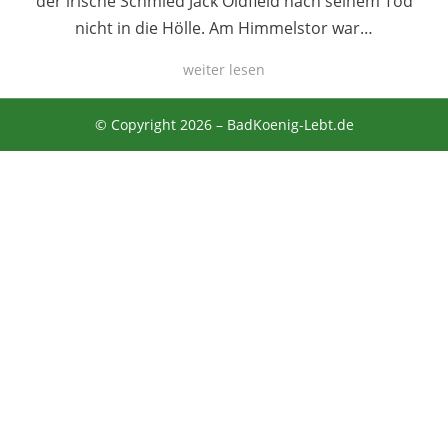
der irische Schmied Jack Oldfield nach seinem Tod
nicht in die Hölle. Am Himmelstor war…
weiter lesen
© Copyright 2026 –
BadKoenig-Lebt.de
Anther Theme von
DesignOrbital
⋅
Powered by
WordPress