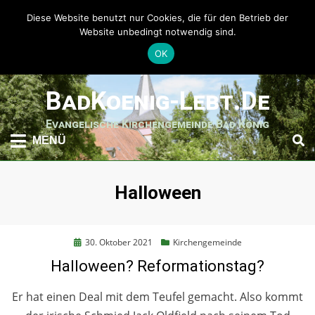
Diese Website benutzt nur Cookies, die für den Betrieb der
Website unbedingt notwendig sind.
OK
weiter
BadKoenig-Lebt.de
zum
Inhalt
Evangelische Kirchengemeinde Bad König
MENÜ
Schlagwort
:
Halloween
Posted
30. Oktober 2021
Kirchengemeinde
on
Halloween? Reformationstag?
Er hat einen Deal mit dem Teufel gemacht. Also kommt