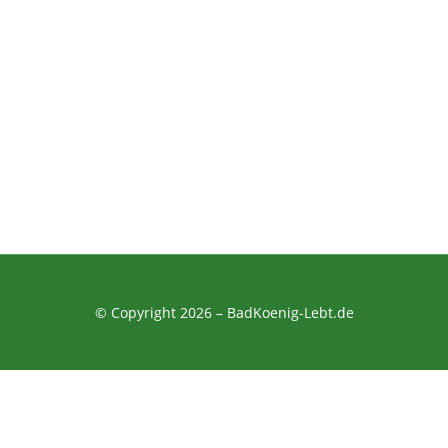
© Copyright 2026 –
BadKoenig-Lebt.de