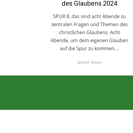
des Glaubens 2024
SPUR 8, das sind acht Abende zu
zentralen Fragen und Themen des
christlichen Glaubens. Acht
Abende, um dem eigenen Glauben
auf die Spur zu kommen.…
weiter lesen
Anther Theme von
DesignOrbital
⋅
Powered by
WordPress