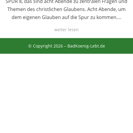
SPUR 8, das sind acht Abende zu zentralen Fragen und
Themen des christlichen Glaubens. Acht Abende, um
dem eigenen Glauben auf die Spur zu kommen.…
weiter lesen
© Copyright 2026 –
BadKoenig-Lebt.de
Anther Theme von
DesignOrbital
⋅
Powered by
WordPress