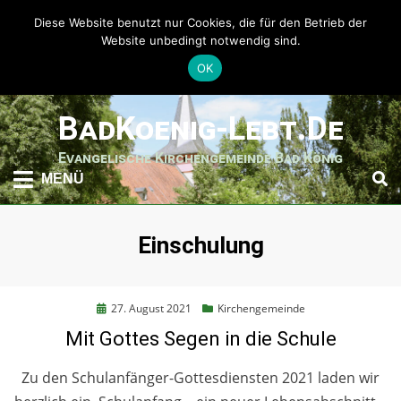
Diese Website benutzt nur Cookies, die für den Betrieb der
Website unbedingt notwendig sind.
OK
weiter
BadKoenig-Lebt.de
zum
Inhalt
Evangelische Kirchengemeinde Bad König
MENÜ
Schlagwort
:
Einschulung
Posted
27. August 2021
Kirchengemeinde
on
Mit Gottes Segen in die Schule
Zu den Schulanfänger-Gottesdiensten 2021 laden wir