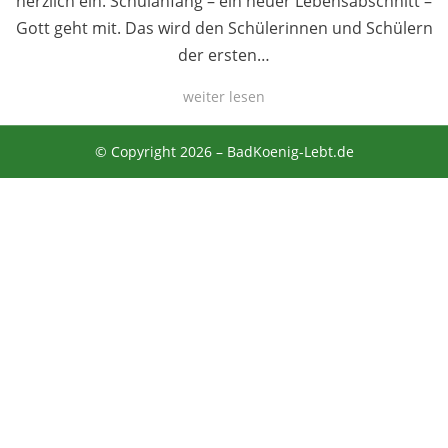
herzlich ein. Schulanfang – ein neuer Lebensabschnitt –
Gott geht mit. Das wird den Schülerinnen und Schülern
der ersten…
weiter lesen
© Copyright 2026 –
BadKoenig-Lebt.de
Anther Theme von
DesignOrbital
⋅
Powered by
WordPress