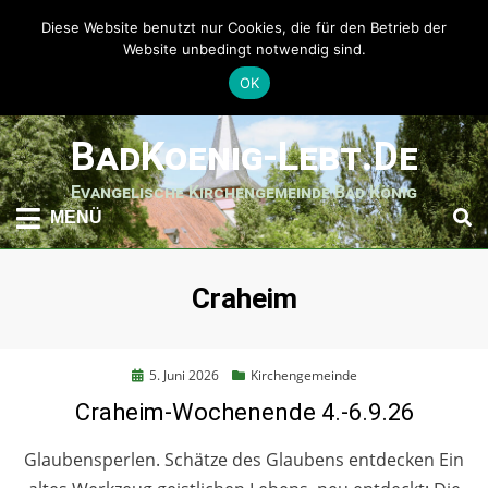
Diese Website benutzt nur Cookies, die für den Betrieb der
Website unbedingt notwendig sind.
OK
weiter
BadKoenig-Lebt.de
zum
Inhalt
Evangelische Kirchengemeinde Bad König
MENÜ
Schlagwort
:
Craheim
Posted
5. Juni 2026
Kirchengemeinde
on
Craheim-Wochenende 4.-6.9.26
Glaubensperlen. Schätze des Glaubens entdecken Ein