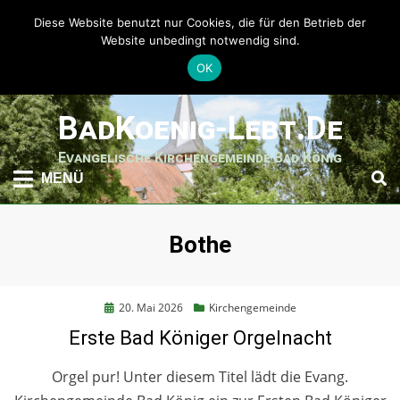
Diese Website benutzt nur Cookies, die für den Betrieb der
Website unbedingt notwendig sind.
OK
weiter
BadKoenig-Lebt.de
zum
Inhalt
Evangelische Kirchengemeinde Bad König
MENÜ
Schlagwort
:
Bothe
Posted
20. Mai 2026
Kirchengemeinde
on
Erste Bad Königer Orgelnacht
Orgel pur! Unter diesem Titel lädt die Evang.