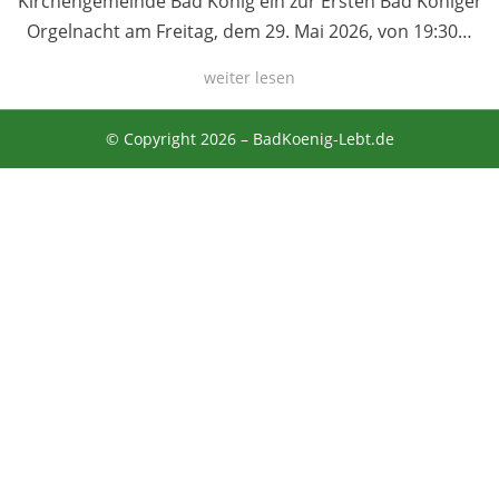
Kirchengemeinde Bad König ein zur Ersten Bad Königer
Orgelnacht am Freitag, dem 29. Mai 2026, von 19:30…
weiter lesen
© Copyright 2026 –
BadKoenig-Lebt.de
Anther Theme von
DesignOrbital
⋅
Powered by
WordPress