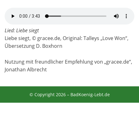
Lied: Liebe siegt
Liebe siegt, © gracee.de, Original: Talleys „Love Won“,
Übersetzung D. Boxhorn
Nutzung mit freundlicher Empfehlung von „gracee.de“,
Jonathan Albrecht
© Copyright 2026 –
BadKoenig-Lebt.de
Anther Theme von
DesignOrbital
⋅
Powered by
WordPress