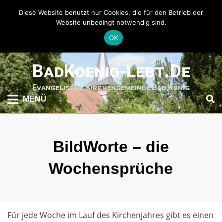
Diese Website benutzt nur Cookies, die für den Betrieb der
Website unbedingt notwendig sind.
OK
weiter
BadKoenig-Lebt.de
zum
Inhalt
Evangelische Kirchengemeinde Bad König
MENÜ
BildWorte – die
Wochensprüche
Für jede Woche im Lauf des Kirchenjahres gibt es einen